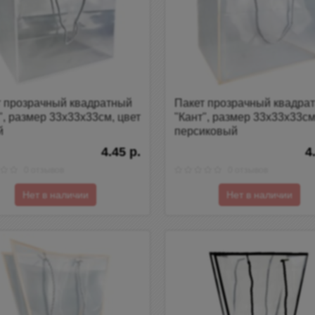
т прозрачный квадратный
Пакет прозрачный квадра
", размер 33х33х33см, цвет
"Кант", размер 33х33х33см
й
персиковый
4.45 р.
4
0 отзывов
0 отзывов
Нет в наличии
Нет в наличии