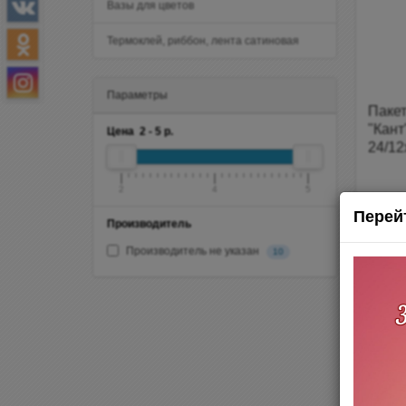
Вазы для цветов
Термоклей, риббон, лента сатиновая
Параметры
Паке
"Кант
Цена
2
-
5
р.
24/12
перс
2
4
5
Перей
Производитель
Производитель не указан
10