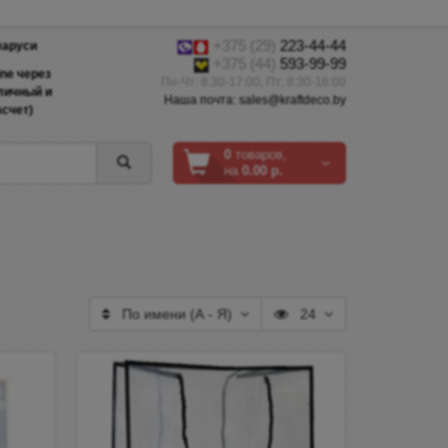
+375 (29)
223-44-44
ларуси
+375 (44)
593-99-99
ine через
Пн-Чт: 8:30-17:00, Пт: 8:30-16:00
аличный и
Наша почта: sales@kraftdeco.by
счет)
0
товаров,
на
0.00 р.
По имени (A - Я)
24