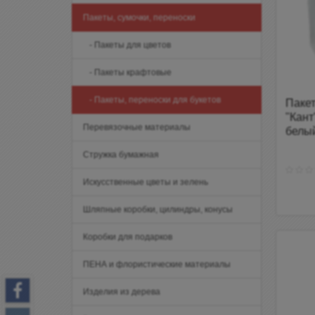
Пакеты, сумочки, переноски
- Пакеты для цветов
- Пакеты крафтовые
- Пакеты, переноски для букетов
Паке
"Кант
Перевязочные материалы
белы
Стружка бумажная
Искусственные цветы и зелень
Шляпные коробки, цилиндры, конусы
Коробки для подарков
ПЕНА и флористические материалы
Изделия из дерева