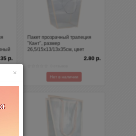
ия
Пакет прозрачный трапеция
"Кант", размер
ерный
26,5/15х13/13х35см, цвет
персиковый
.35 р.
2.80 р.
0 отзывов
×
Нет в наличии