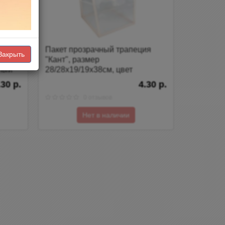
ия
Пакет прозрачный трапеция
Закрыть
"Кант", размер
елый
28/28х19/19х38см, цвет
персиковый
.30 р.
4.30 р.
0 отзывов
Нет в наличии