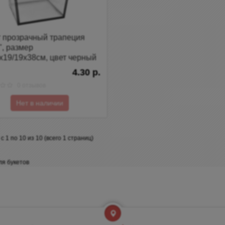
т прозрачный трапеция
", размер
х19/19х38см, цвет черный
4.30 р.
0 отзывов
Нет в наличии
с 1 по 10 из 10 (всего 1 страниц)
ля букетов