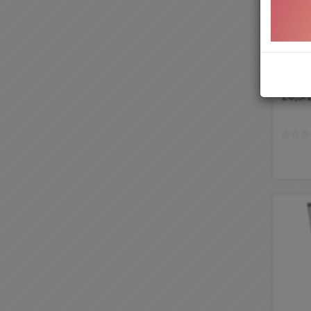
Паке
"Кант
26,5/
черн