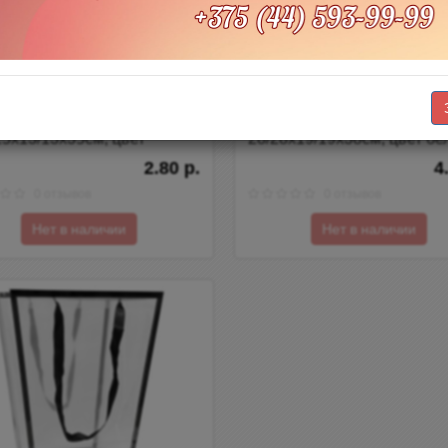
т прозрачный трапеция
Пакет прозрачный трапец
", размер
"Кант", размер
15х13/13х35см, цвет
28/28х19/19х38см, цвет б
ый
2.80 р.
4
0 отзывов
0 отзывов
Нет в наличии
Нет в наличии