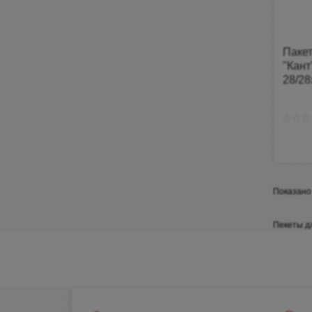
Паке
"Кант
28/28
Показано 
Пекеты д