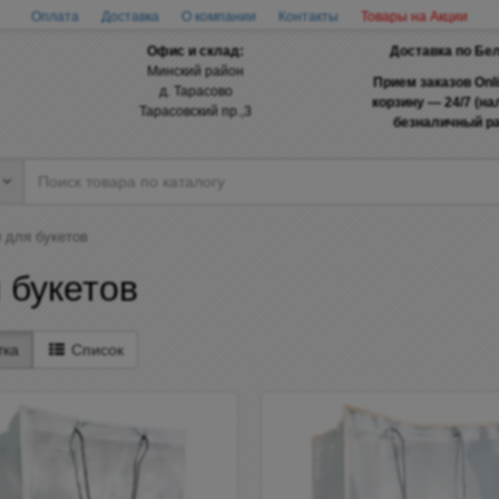
Оплата
Доставка
О компании
Контакты
Товары на Акции
Офис и склад:
Доставка по Бе
Минский район
Прием заказов Onl
д. Тарасово
корзину — 24/7 (н
Тарасовский пр.,3
безналичный ра
 для букетов
 букетов
тка
Список