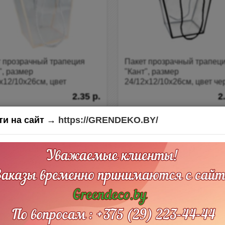
т прозрачный трапеция
Пакет прозрачный трапец
", размер
"Кант", размер
х12/10х26см, цвет
24/12х12/10х26см, цвет ч
иковый
2.35 р.
2
0 отзывов
0 отзывов
ти на сайт →
https://GRENDEKO.BY/
Нет в наличии
Нет в наличии