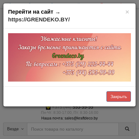
Оплата
Доставка
О компании
Контакты
Товары на Акции
×
Перейти на сайт →
https://GRENDEKO.BY/
Офис и склад:
Минский район
д. Тарасово
Тарасовский пр.,3
Доставка по Беларуси
Прием заказов Online через корзину — 24/7 (наличный и безналичный
расчет)
Закрыть
+375 (29)
223-44-44
+375 (44)
593-99-99
Пн-Чт: 8:30-17:00, Пт: 8:30-16:00
Наша почта: sales@kraftdeco.by
Везде