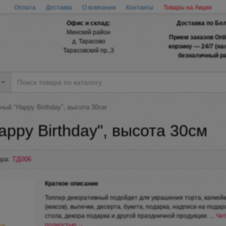
Оплата
Доставка
О компании
Контакты
Товары на Акции
Офис и склад:
Доставка по Бе
Минский район
Прием заказов Onl
д. Тарасово
корзину — 24/7 (н
Тарасовский пр.,3
безналичный ра
ный "Happy Birthday", высота 30см
ppy Birthday", высота 30см
ара:
ТД006
Краткое описание
Топпер декоративный подойдет для украшения торта, капкей
(кексов), выпечки, десерта, букета, подарка, надписи на подар
стола, декора подарка и другой праздничной продукции. ...
Чит
полностью →