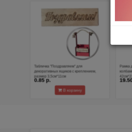
Табличка "Поздравляем" для
Рамка 
декоративных ящиков с креплением,
колбам
размер 3,5см*11см
42см*2
0.85 р.
19.50
В корзину