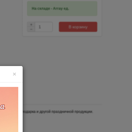
На складе - Array ед.
+
В корзину
−
×
стола, декора подарка и другой праздничной продукции.