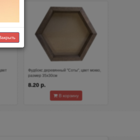
Закрыть
цвет
Фудбокс деревянный "Соты", цвет мокко,
размер 35х30см
8.20 р.
В корзину