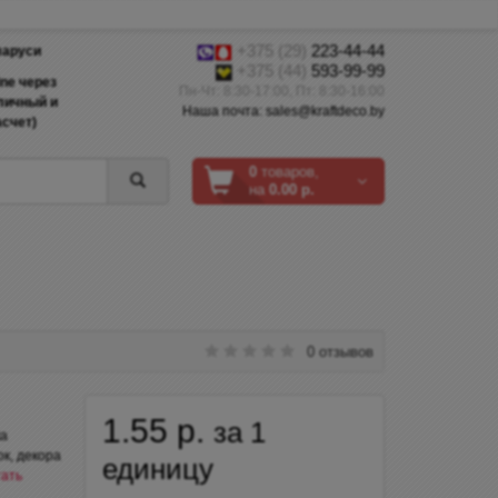
+375 (29)
223-44-44
ларуси
+375 (44)
593-99-99
ine через
Пн-Чт: 8:30-17:00, Пт: 8:30-16:00
аличный и
Наша почта: sales@kraftdeco.by
счет)
0
товаров,
на
0.00 р.
0 отзывов
1.55 р.
за 1
ка
ок, декора
единицу
ать