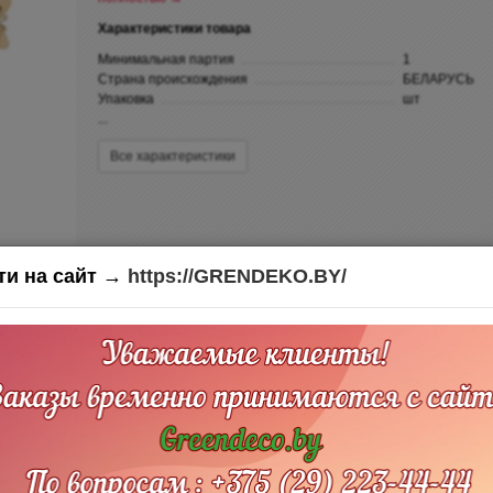
Характеристики товара
Минимальная партия
1
Страна происхождения
БЕЛАРУСЬ
Упаковка
шт
...
Все характеристики
ти на сайт →
https://GRENDEKO.BY/
0)
а (кексов), выпечки, десерта, букета, подарка, надписи на подарок, декора 