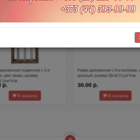
деревянная подвесная с 3-я
Рамка деревянная с 9-ю колбами, 
и, цвет мокко, размер
красный, размер 56см*21см*4см
2,5см*4см
 р.
30.00 р.
В корзину
В корзину