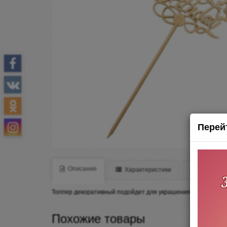
Перей
Описание
Характеристики
Отзывы (
Топпер декоративный подойдет для украшения торта, капкейк
Похожие товары