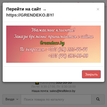
Оплата
Доставка
О компании
Контакты
Товары на Акции
×
Перейти на сайт →
https://GRENDEKO.BY/
Офис и склад:
Минский район
д. Тарасово
Тарасовский пр.,3
Доставка по Беларуси
Прием заказов Online через корзину — 24/7 (наличный и безналичный
расчет)
Закрыть
+375 (29)
223-44-44
+375 (44)
593-99-99
Пн-Чт: 8:30-17:00, Пт: 8:30-16:00
Наша почта: sales@kraftdeco.by
Везде