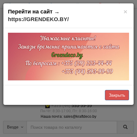
Оплата
Доставка
О компании
Контакты
Товары на Акции
×
Перейти на сайт →
https://GRENDEKO.BY/
Офис и склад:
Минский район
д. Тарасово
Тарасовский пр.,3
Доставка по Беларуси
Прием заказов Online через корзину — 24/7 (наличный и безналичный
расчет)
Закрыть
+375 (29)
223-44-44
+375 (44)
593-99-99
Пн-Чт: 8:30-17:00, Пт: 8:30-16:00
Наша почта: sales@kraftdeco.by
Везде