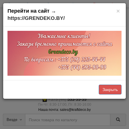
Оплата
Доставка
О компании
Контакты
Товары на Акции
×
Перейти на сайт →
https://GRENDEKO.BY/
Офис и склад:
Минский район
д. Тарасово
Тарасовский пр.,3
Доставка по Беларуси
Прием заказов Online через корзину — 24/7 (наличный и безналичный
расчет)
Закрыть
+375 (29)
223-44-44
+375 (44)
593-99-99
Пн-Чт: 8:30-17:00, Пт: 8:30-16:00
Наша почта: sales@kraftdeco.by
Везде