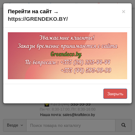
Оплата
Доставка
О компании
Контакты
Товары на Акции
×
Перейти на сайт →
https://GRENDEKO.BY/
Офис и склад:
Минский район
д. Тарасово
Тарасовский пр.,3
Доставка по Беларуси
Прием заказов Online через корзину — 24/7 (наличный и безналичный
расчет)
Закрыть
+375 (29)
223-44-44
+375 (44)
593-99-99
Пн-Чт: 8:30-17:00, Пт: 8:30-16:00
Наша почта: sales@kraftdeco.by
Везде