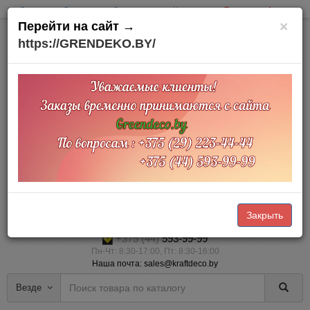
Оплата
Доставка
О компании
Контакты
Товары на Акции
×
Перейти на сайт →
https://GRENDEKO.BY/
Офис и склад:
Минский район
д. Тарасово
Тарасовский пр.,3
Доставка по Беларуси
Прием заказов Online через корзину — 24/7 (наличный и безналичный
расчет)
Закрыть
+375 (29)
223-44-44
+375 (44)
593-99-99
Пн-Чт: 8:30-17:00, Пт: 8:30-16:00
Наша почта: sales@kraftdeco.by
Везде