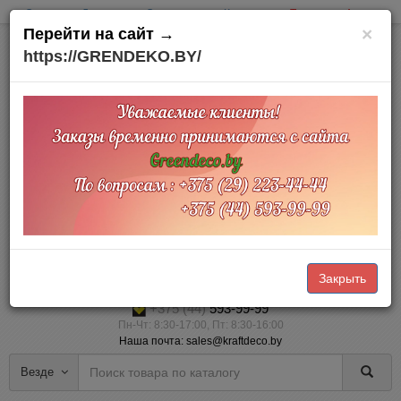
Оплата
Доставка
О компании
Контакты
Товары на Акции
×
Перейти на сайт →
https://GRENDEKO.BY/
Офис и склад:
Минский район
д. Тарасово
Тарасовский пр.,3
Доставка по Беларуси
Прием заказов Online через корзину — 24/7 (наличный и безналичный
расчет)
Закрыть
+375 (29)
223-44-44
+375 (44)
593-99-99
Пн-Чт: 8:30-17:00, Пт: 8:30-16:00
Наша почта: sales@kraftdeco.by
Везде